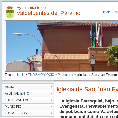
Ayuntamiento de
Valdefuentes del Páramo
Inicio
M
Está en:
Inicio
>
TURISMO Y OCIO
>
Patrimonio
> Iglesia de San Juan Evangel
INICIO
Iglesia de San Juan Ev
AYUNTAMIENTO
LOCALIZACION
La Iglesia Parroquial, bajo
Evangelista, inevitablement
MUNICIPIO
de población como Valdefue
LOS PUEBLOS
monumental debido a su est