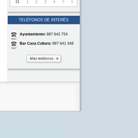
31
1
2
3
4
5
6
TELÉFONOS DE INTERÉS
Ayuntamiento:
987 642 754
Bar Casa Cultura:
987 641 348